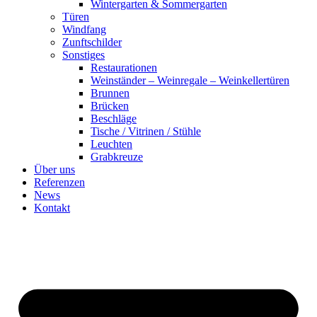
Win­ter­gar­ten & Som­mer­gar­ten
Türen
Wind­fang
Zunft­schil­der
Sons­ti­ges
Restau­ra­tio­nen
Wein­stän­der – Wein­re­ga­le – Wein­kel­ler­tü­ren
Brun­nen
Brü­cken
Beschlä­ge
Tische / Vitri­nen / Stüh­le
Leuch­ten
Grab­kreu­ze
Über uns
Refe­ren­zen
News
Kon­takt