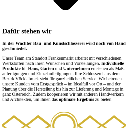
Dafür ste­hen wir
In der Wach­ter Bau- und Kunst­schlos­se­rei wird noch von Hand
geschmie­det.
Unser Team am Stand­ort Fran­ken­markt arbei­tet mit ver­schie­de­nen
Werk­stof­fen nach Ihren Wün­schen und Vor­stel­lun­gen.
Indi­vi­du­el­le
Pro­duk­te
für
Haus
,
Gar­ten
und
Unter­neh­men
ent­ste­hen als Maß­
an­fer­ti­gun­gen und Ein­zel­an­fer­ti­gun­gen. Ihre Schlos­se­rei aus dem
Bezirk Vöck­la­bruck steht für ganz­heit­li­chen Ser­vice. Wir betreu­en
unse­re Kun­den vom Erst­ge­spräch – im Ide­al­fall vor Ort – und der
Pla­nung über die Her­stel­lung bis hin zur Lie­fe­rung und Mon­ta­ge in
ganz Öster­reich. Zudem koope­rie­ren wir mit ande­ren Hand­wer­kern
und Archi­tek­ten, um Ihnen das
opti­ma­le Ergeb­nis
zu bie­ten.