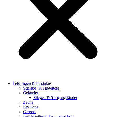
Leis­tun­gen & Pro­duk­te
Schie­be- & Flü­gel­to­re
Gelän­der
Stie­gen & Stie­gen­ge­län­der
Zäu­ne
Pavil­lons
Car­port
Fens­ter­git­ter & Ein­bruch­schutz