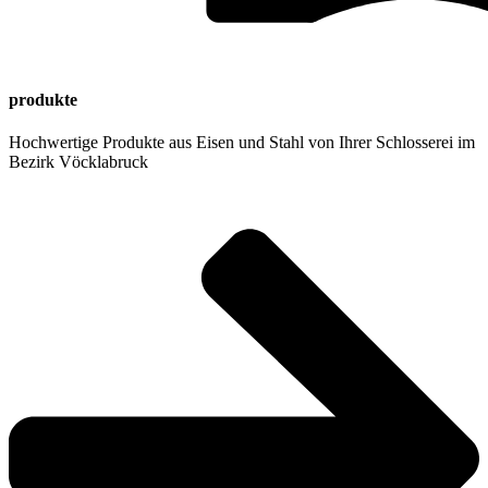
pro­duk­te
Hoch­wer­ti­ge Pro­duk­te aus Eisen und Stahl von Ihrer Schlos­se­rei im
Bezirk Vöck­la­bruck