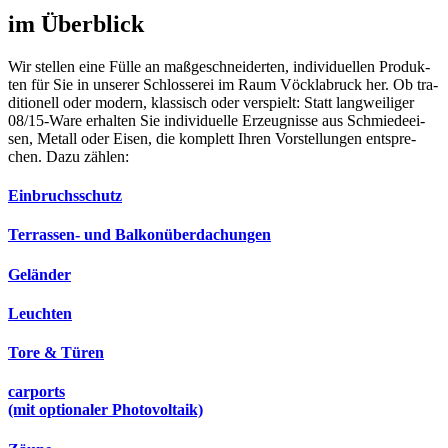
im Über­blick
Wir stel­len eine Fül­le an maß­ge­schnei­der­ten, indi­vi­du­el­len Pro­duk­
ten für Sie in unse­rer Schlos­se­rei im Raum Vöck­la­bruck her. Ob tra­
di­tio­nell oder modern, klas­sisch oder ver­spielt: Statt lang­wei­li­ger
08/15-Ware erhal­ten Sie indi­vi­du­el­le Erzeug­nis­se aus Schmie­de­ei­
sen, Metall oder Eisen, die kom­plett Ihren Vor­stel­lun­gen ent­spre­
chen. Dazu zäh­len:
Ein­bruchs­schutz
Ter­ras­sen- und Balkon­überdachungen
Gelän­der
Leuch­ten
Tore & Türen
car­ports
(mit optio­na­ler Pho­to­vol­ta­ik)