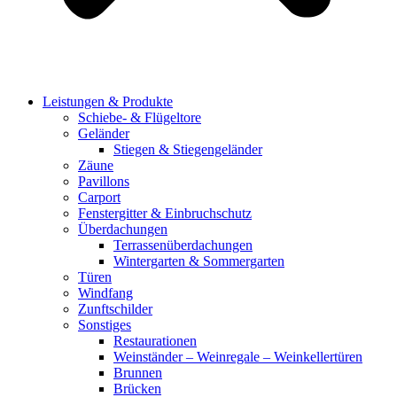
Leis­tun­gen & Pro­duk­te
Schie­be- & Flü­gel­to­re
Gelän­der
Stie­gen & Stie­gen­ge­län­der
Zäu­ne
Pavil­lons
Car­port
Fens­ter­git­ter & Ein­bruch­schutz
Über­da­chun­gen
Ter­ras­sen­über­da­chun­gen
Win­ter­gar­ten & Som­mer­gar­ten
Türen
Wind­fang
Zunft­schil­der
Sons­ti­ges
Restau­ra­tio­nen
Wein­stän­der – Wein­re­ga­le – Wein­kel­ler­tü­ren
Brun­nen
Brü­cken