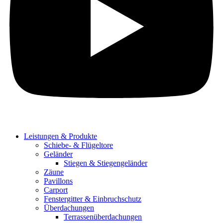
Leis­tun­gen & Pro­duk­te
Schie­be- & Flü­gel­to­re
Gelän­der
Stie­gen & Stie­gen­ge­län­der
Zäu­ne
Pavil­lons
Car­port
Fens­ter­git­ter & Ein­bruch­schutz
Über­da­chun­gen
Ter­ras­sen­über­da­chun­gen