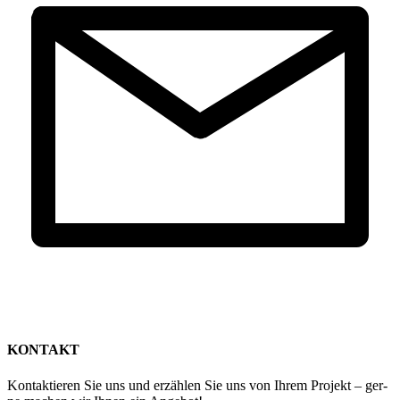
KON­TAKT
Kon­tak­tie­ren Sie uns und erzäh­len Sie uns von Ihrem Pro­jekt – ger­