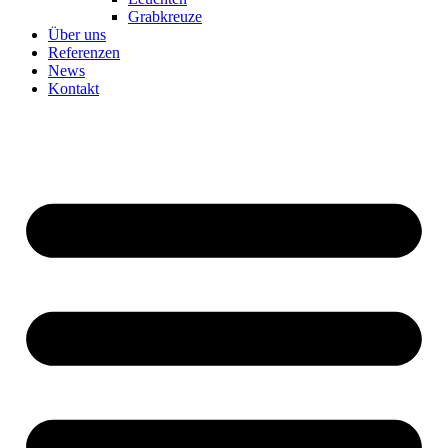
Grab­kreu­ze
Über uns
Refe­ren­zen
News
Kon­takt