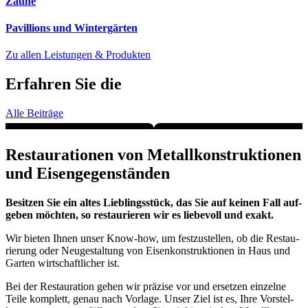
Zäu­ne
Pavil­li­ons und Win­ter­gär­ten
Zu allen Leis­tun­gen & Pro­duk­ten
Erfah­ren Sie die
Aktu­ells­ten NEws
Alle Bei­trä­ge
Restau­ra­tio­nen von Metall­konstruktionen
und Eisen­ge­gen­stän­den
Besit­zen Sie ein altes Lieb­lings­stück, das Sie auf kei­nen Fall auf­
ge­ben möch­ten, so restau­rie­ren wir es lie­be­voll und exakt.
Wir bie­ten Ihnen unser Know-how, um fest­zu­stel­len, ob die Restau­
rie­rung oder Neu­ge­stal­tung von Eisen­kon­struk­tio­nen in Haus und
Gar­ten wirt­schaft­li­cher ist.
Bei der Restau­ra­ti­on gehen wir prä­zi­se vor und erset­zen ein­zel­ne
Tei­le kom­plett, genau nach Vor­la­ge. Unser Ziel ist es, Ihre Vor­stel­