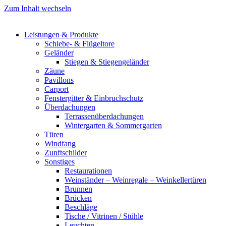
Zum Inhalt wechseln
Leis­tun­gen & Pro­duk­te
Schie­be- & Flü­gel­to­re
Gelän­der
Stie­gen & Stie­gen­ge­län­der
Zäu­ne
Pavil­lons
Car­port
Fens­ter­git­ter & Ein­bruch­schutz
Über­da­chun­gen
Ter­ras­sen­über­da­chun­gen
Win­ter­gar­ten & Som­mer­gar­ten
Türen
Wind­fang
Zunft­schil­der
Sons­ti­ges
Restau­ra­tio­nen
Wein­stän­der – Wein­re­ga­le – Wein­kel­ler­tü­ren
Brun­nen
Brü­cken
Beschlä­ge
Tische / Vitri­nen / Stüh­le
Leuch­ten