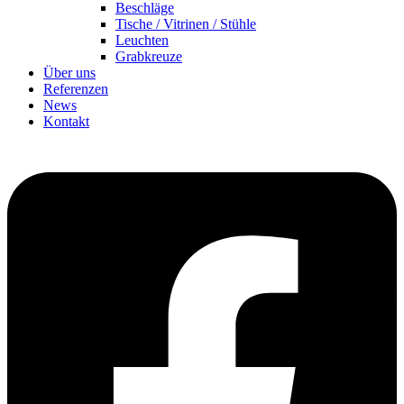
Beschlä­ge
Tische / Vitri­nen / Stüh­le
Leuch­ten
Grab­kreu­ze
Über uns
Refe­ren­zen
News
Kon­takt