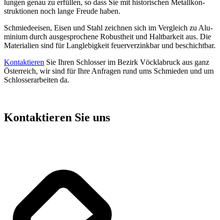
lun­gen genau zu erfül­len, so dass Sie mit his­to­ri­schen Metall­kon­
struk­tio­nen noch lan­ge Freu­de haben.
Schmie­de­ei­sen, Eisen und Stahl zeich­nen sich im Ver­gleich zu Alu­
mi­ni­um durch aus­ge­spro­che­ne Robust­heit und Halt­bar­keit aus. Die
Mate­ria­li­en sind für Lang­le­big­keit feu­er­ver­zink­bar und beschicht­bar.
Kon­tak­tie­ren
Sie Ihren Schlos­ser im Bezirk Vöck­la­bruck aus ganz
Öster­reich, wir sind für Ihre Anfra­gen rund ums Schmie­den und um
Schlos­ser­ar­bei­ten da.
Kontaktieren Sie uns
und wir fertigen nach Ihren
Vorstellungen.