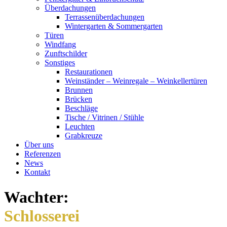
Über­da­chun­gen
Ter­ras­sen­über­da­chun­gen
Win­ter­gar­ten & Som­mer­gar­ten
Türen
Wind­fang
Zunft­schil­der
Sons­ti­ges
Restau­ra­tio­nen
Wein­stän­der – Wein­re­ga­le – Wein­kel­ler­tü­ren
Brun­nen
Brü­cken
Beschlä­ge
Tische / Vitri­nen / Stüh­le
Leuch­ten
Grab­kreu­ze
Über uns
Refe­ren­zen
News
Kon­takt
Wach­ter:
Schlos­se­rei