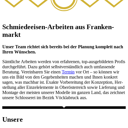
Schmie­de­ei­sen-Arbei­ten aus Fran­ken­
markt
Unser Team rich­tet sich bereits bei der Pla­nung kom­plett nach
Ihren Wün­schen.
Sämt­li­che Arbei­ten wer­den von erfah­re­nen, top-aus­ge­bil­de­ten Pro­fis
durch­ge­führt. Dazu gehört selbst­ver­ständ­lich auch umfas­sen­de
Bera­tung. Ver­ein­ba­ren Sie einen
Ter­min
vor Ort – so kön­nen wir
uns ein Bild von den Gege­ben­hei­ten machen und Ihnen kon­kret
sagen, was mach­bar ist. Exak­te Vor­be­rei­tung der Kon­zep­ti­on, Her­
stel­lung aller Ein­zel­ele­men­te in Ober­ös­ter­reich sowie Lie­fe­rung und
Mon­ta­ge der meis­ten unse­rer Model­le im gan­zen Land, das zeich­net
unse­re Schlos­se­rei im Bezirk Vöck­la­bruck aus.
Unse­re
wich­tigs­ten Pro­duk­te